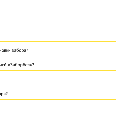
новки забора?
нией «ЗаборБел»?
ора?