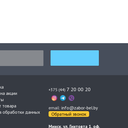
ка
7 20 00 20
+375 (44)
на акции
ты
т товара
email:
info@zabor-bel.by
а обработки данных
Обратный звонок
Минск, ул. Гинтовта 1, оф.