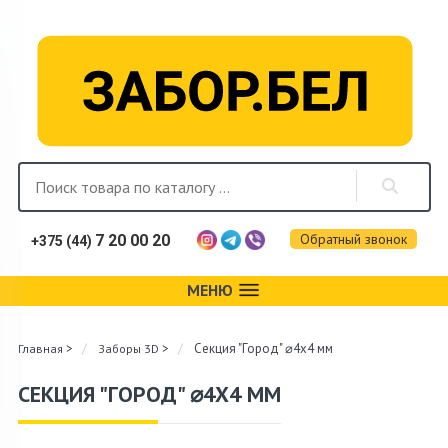
Обратный звонок
7 20 00 20
+375 (44)
МЕНЮ
Каталог
>
>
Секция "Город" ⌀4х4 мм
Главная
Заборы 3D
Фотогалерея
СЕКЦИЯ "ГОРОД" ⌀4Х4 ММ
Монтаж
Доставка