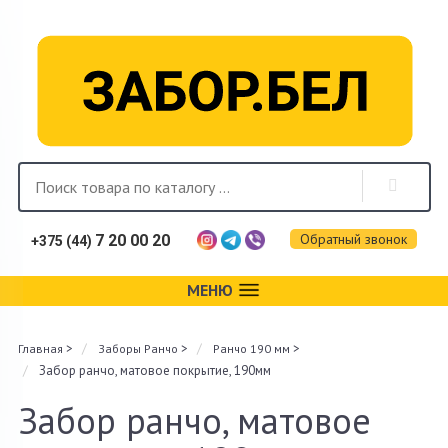
Обратный звонок
7 20 00 20
+375 (44)
МЕНЮ
Каталог
>
>
>
Главная
Заборы Ранчо
Ранчо 190 мм
Фотогалерея
Забор ранчо, матовое покрытие, 190мм
Монтаж
Забор ранчо, матовое
Доставка