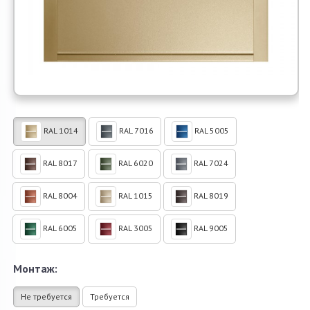
RAL 1014
RAL 7016
RAL 5005
RAL 8017
RAL 6020
RAL 7024
RAL 8004
RAL 1015
RAL 8019
RAL 6005
RAL 3005
RAL 9005
Монтаж:
Не требуется
Требуется