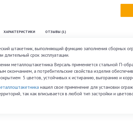
ХАРАКТЕРИСТИКИ
ОТЗЫВЫ (1)
ский штакетник, выполняющий функцию заполнения сборных огр
ии длительный срок эксплуатации.
лении металлоштакетника Версаль применяется стальной П-обр
ным окончанием, а потребительские свойства изделия обеспеч
окрытием 5 цветов, устойчивых к истиранию, выгоранию и кор
металлоштакетника
нашел свое применение для установки огражд
ерриторий, так как вписывается в любой тип застройки и цвето