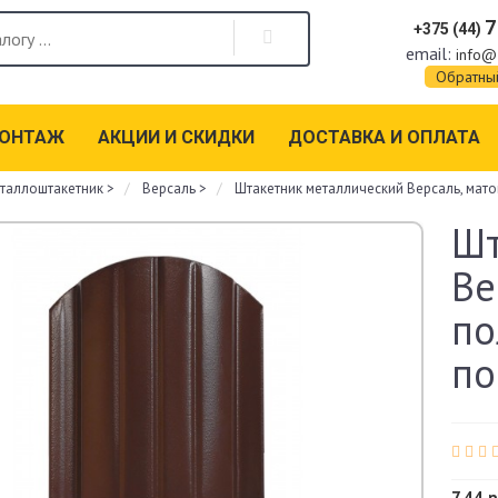
7
+375 (44)
email:
info@
Обратны
МОНТАЖ
АКЦИИ И СКИДКИ
ДОСТАВКА И ОПЛАТА
таллоштакетник
>
Версаль
>
Штакетник металлический Версаль, мат
Шт
Ве
по
по
7.44 