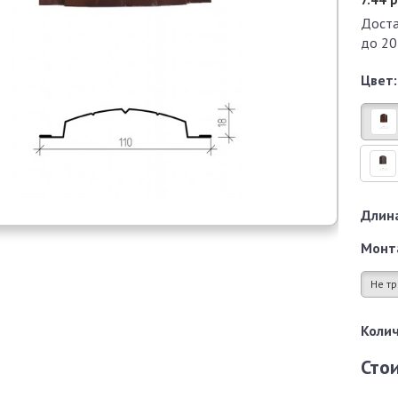
Доста
до 20
Цвет:
Длина
Монт
Не тр
Колич
Сто