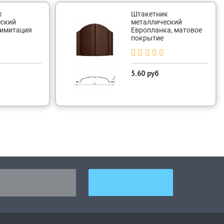
к
Штакетник
еский
металлический
 имитация
Европланка, матовое
покрытие
5.60 руб