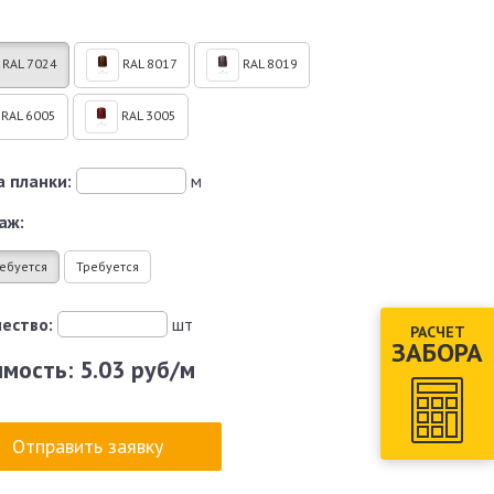
RAL 7024
RAL 8017
RAL 8019
RAL 6005
RAL 3005
 планки:
м
аж:
ебуется
Требуется
ество:
шт
РАСЧЕТ
ЗАБОРА
имость:
5.03 руб/м
Отправить заявку