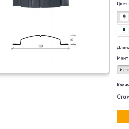
Цвет:
Длина
Монт
Не тр
Колич
Сто