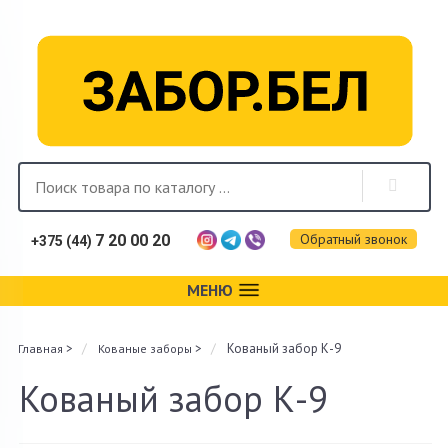
Обратный звонок
7 20 00 20
+375 (44)
МЕНЮ
Каталог
>
>
Кованый забор К-9
Главная
Кованые заборы
Фотогалерея
Кованый забор К-9
Монтаж
Доставка