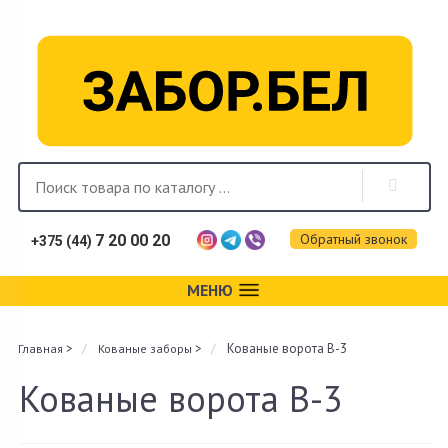
Обратный звонок
7 20 00 20
+375 (44)
МЕНЮ
Каталог
>
>
Кованые ворота В-3
Главная
Кованые заборы
Фотогалерея
Кованые ворота В-3
Монтаж
Доставка