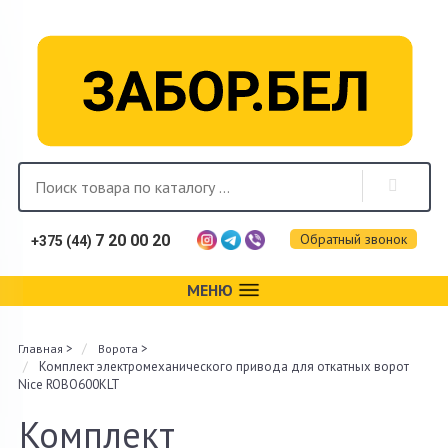
Обратный звонок
7 20 00 20
+375 (44)
МЕНЮ
Каталог
>
>
Главная
Ворота
Фотогалерея
Комплект электромеханического привода для откатных ворот
Nice ROBO600KLT
Монтаж
Комплект
Доставка