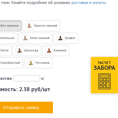
 тонн. Узнайте подробнее об условиях
доставки и оплаты
.
Без окраски
Красно-черный
Апельсин
Бело-черный
Графит
Латте
Шоколад
Клинкер
РАСЧЕТ
Серебристый
Песчаник
ЗАБОРА
ество:
кг
имость:
2.38 руб/шт
Отправить заявку