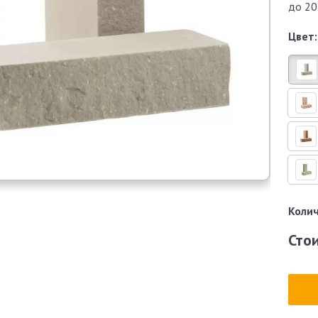
до 20
Цвет:
Колич
Сто