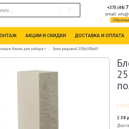
7
+375 (44)
email:
info@
Обратны
МОНТАЖ
АКЦИИ И СКИДКИ
ДОСТАВКА И ОПЛАТА
тонные блоки для забора
>
Блок рядовой 250х100х65
Бл
25
по
2.38 
Доста