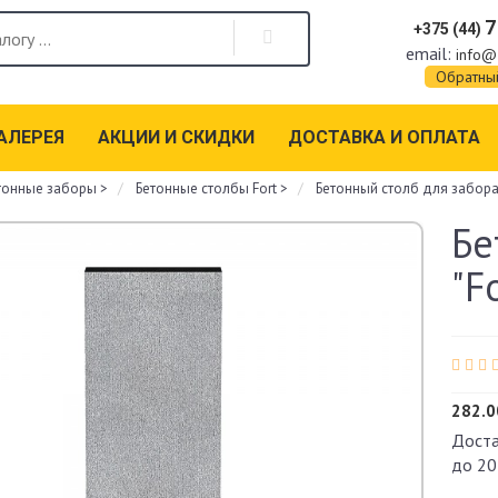
7
+375 (44)
email:
info@
Обратны
АЛЕРЕЯ
АКЦИИ И СКИДКИ
ДОСТАВКА И ОПЛАТА
тонные заборы
>
Бетонные столбы Fort
>
Бетонный столб для забора "
Бе
"F
282.0
Доста
до 20