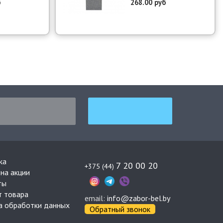
б
268.00 руб
ка
7 20 00 20
+375 (44)
на акции
ты
т товара
email:
info@zabor-bel.by
а обработки данных
Обратный звонок