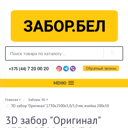
Обратный звонок
7 20 00 20
+375 (44)
МЕНЮ
Каталог
>
>
Главная
Заборы 3D
Фотогалерея
3D забор "Оригинал" 1730х2500х5,0/5,0 мм, ячейка 200х50
Монтаж
3D забор "Оригинал"
Доставка